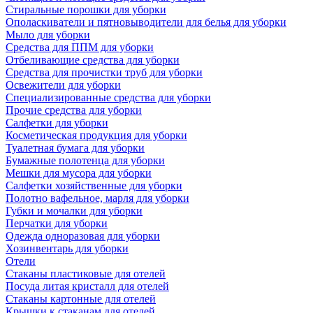
Стиральные порошки для уборки
Ополаскиватели и пятновыводители для белья для уборки
Мыло для уборки
Средства для ППМ для уборки
Отбеливающие средства для уборки
Средства для прочистки труб для уборки
Освежители для уборки
Специализированные средства для уборки
Прочие средства для уборки
Салфетки для уборки
Косметическая продукция для уборки
Туалетная бумага для уборки
Бумажные полотенца для уборки
Мешки для мусора для уборки
Салфетки хозяйственные для уборки
Полотно вафельное, марля для уборки
Губки и мочалки для уборки
Перчатки для уборки
Одежда одноразовая для уборки
Хозинвентарь для уборки
Отели
Стаканы пластиковые для отелей
Посуда литая кристалл для отелей
Стаканы картонные для отелей
Крышки к стаканам для отелей