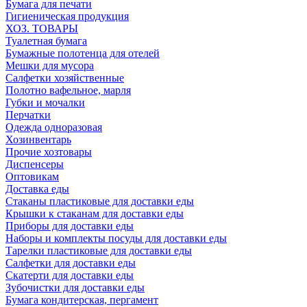
Бумага для печати
Гигиеническая продукция
ХОЗ. ТОВАРЫ
Туалетная бумага
Бумажные полотенца для отелей
Мешки для мусора
Салфетки хозяйственные
Полотно вафельное, марля
Губки и мочалки
Перчатки
Одежда одноразовая
Хозинвентарь
Прочие хозтовары
Диспенсеры
Оптовикам
Доставка еды
Стаканы пластиковые для доставки еды
Крышки к стаканам для доставки еды
Приборы для доставки еды
Наборы и комплекты посуды для доставки еды
Тарелки пластиковые для доставки еды
Салфетки для доставки еды
Скатерти для доставки еды
Зубочистки для доставки еды
Бумага кондитерская, пергамент