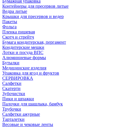
Бумажная упаковка
Контейнеры для пресервов литые
Ведра литые
Крышки для пресервов и ведер
Пакеты
Фольга
Пленка пищевая
Скотч и стрейтч
Бумага кондитерская, пергамент
Кондитерские мешки
Лотки и посуда ВПС
Алюминиевые формы
Бутылки
Медицинские изделия
Упаковка для ягод и фруктов
СЕРВИРОВКА
Салфетки
Скатерти
Зубочистки
Пики и шпажки
Палочки для шашлыка, бамбук
Трубочки
Салфетки ажурные
Тарталетки
Весовые и чековые ленты