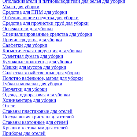
Ополаскиватели и пятновыводители для белья для уборки
Мыло для уборки
Средства для ППМ для уборки
Отбеливающие средства для уборки
Средства для прочистки труб для уборки
Освежители для уборки
Специализированные средства для уборки
Прочие средства для уборки
Салфетки для уборки
Косметическая продукция для уборки
Туалетная бумага для уборки
Бумажные полотенца для уборки
Мешки для мусора для уборки
Салфетки хозяйственные для уборки
Полотно вафельное, марля для уборки
Губки и мочалки для уборки
Перчатки для уборки
Одежда одноразовая для уборки
Хозинвентарь для уборки
Отели
Стаканы пластиковые для отелей
Посуда литая кристалл для отелей
Стаканы картонные для отелей
Крышки к стаканам для отелей
Приборы для отелей