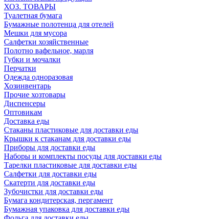
ХОЗ. ТОВАРЫ
Туалетная бумага
Бумажные полотенца для отелей
Мешки для мусора
Салфетки хозяйственные
Полотно вафельное, марля
Губки и мочалки
Перчатки
Одежда одноразовая
Хозинвентарь
Прочие хозтовары
Диспенсеры
Оптовикам
Доставка еды
Стаканы пластиковые для доставки еды
Крышки к стаканам для доставки еды
Приборы для доставки еды
Наборы и комплекты посуды для доставки еды
Тарелки пластиковые для доставки еды
Салфетки для доставки еды
Скатерти для доставки еды
Зубочистки для доставки еды
Бумага кондитерская, пергамент
Бумажная упаковка для доставки еды
Фольга для доставки еды