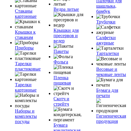
Палочки для
шашлыка,
Ведра литые
Стаканы
бамбук
картонные
Трубочки
Крышки для
Крышки к
пресервов и
стаканам
Салфетки
ведер
ажурные
Приборы
Пакеты
Тарталетки
Фольга
Тарелки
пластиковые
Весовые и
чековые ленты
Пленка
пищевая
Тарелки
картонные
Бумага для
печати
Скотч и
стрейтч
Наборы и
Гигиеническая
комплекты
продукция
посуды
Бумага
кондитерская,