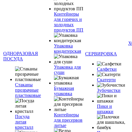
Контейнеры
для горячих и
холодных
продуктов ПП
Х
Упаковка
кондитерская
ОДНОРАЗОВАЯ
СЕРВИРОВКА
ПОСУДА
Упаковка для
Салфетки
суши
Скатерти
Стаканы
Бумажная
прозрачные
Зубочистки
упаковка
пластиковые
Пики и
шпажки
Контейнеры
Посуда
для пресервов
литая
литые
кристалл