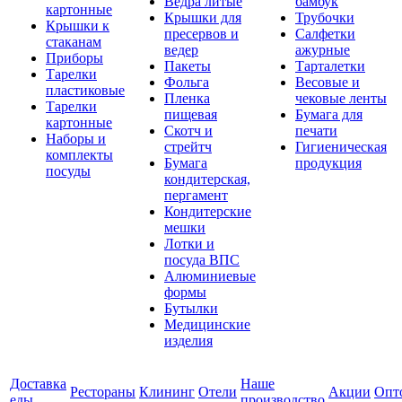
Ведра литые
бамбук
картонные
Крышки для
Трубочки
Крышки к
пресервов и
Салфетки
стаканам
ведер
ажурные
Приборы
Пакеты
Тарталетки
Тарелки
Фольга
Весовые и
пластиковые
Пленка
чековые ленты
Тарелки
пищевая
Бумага для
картонные
Скотч и
печати
Наборы и
стрейтч
Гигиеническая
комплекты
Бумага
продукция
посуды
кондитерская,
пергамент
Кондитерские
мешки
Лотки и
посуда ВПС
Алюминиевые
формы
Бутылки
Медицинские
изделия
Доставка
Наше
Рестораны
Клининг
Отели
Акции
Опт
еды
производство