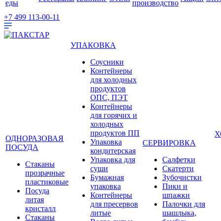
еды
производство
+7 499 113-00-11
УПАКОВКА
Соусники
Контейнеры
для холодных
продуктов
ОПС, ПЭТ
Контейнеры
для горячих и
холодных
продуктов ПП
Х
ОДНОРАЗОВАЯ
Упаковка
СЕРВИРОВКА
ПОСУДА
кондитерская
Упаковка для
Салфетки
Стаканы
суши
Скатерти
прозрачные
Бумажная
Зубочистки
пластиковые
упаковка
Пики и
Посуда
Контейнеры
шпажки
литая
для пресервов
Палочки для
кристалл
литые
шашлыка,
Стаканы