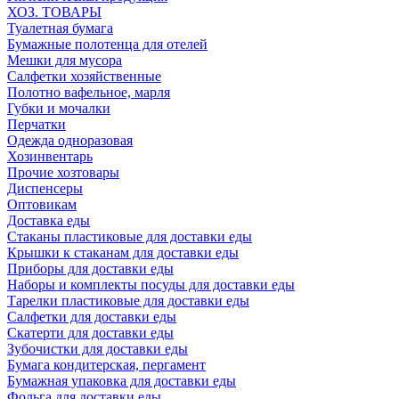
ХОЗ. ТОВАРЫ
Туалетная бумага
Бумажные полотенца для отелей
Мешки для мусора
Салфетки хозяйственные
Полотно вафельное, марля
Губки и мочалки
Перчатки
Одежда одноразовая
Хозинвентарь
Прочие хозтовары
Диспенсеры
Оптовикам
Доставка еды
Стаканы пластиковые для доставки еды
Крышки к стаканам для доставки еды
Приборы для доставки еды
Наборы и комплекты посуды для доставки еды
Тарелки пластиковые для доставки еды
Салфетки для доставки еды
Скатерти для доставки еды
Зубочистки для доставки еды
Бумага кондитерская, пергамент
Бумажная упаковка для доставки еды
Фольга для доставки еды