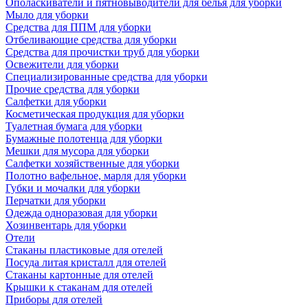
Ополаскиватели и пятновыводители для белья для уборки
Мыло для уборки
Средства для ППМ для уборки
Отбеливающие средства для уборки
Средства для прочистки труб для уборки
Освежители для уборки
Специализированные средства для уборки
Прочие средства для уборки
Салфетки для уборки
Косметическая продукция для уборки
Туалетная бумага для уборки
Бумажные полотенца для уборки
Мешки для мусора для уборки
Салфетки хозяйственные для уборки
Полотно вафельное, марля для уборки
Губки и мочалки для уборки
Перчатки для уборки
Одежда одноразовая для уборки
Хозинвентарь для уборки
Отели
Стаканы пластиковые для отелей
Посуда литая кристалл для отелей
Стаканы картонные для отелей
Крышки к стаканам для отелей
Приборы для отелей