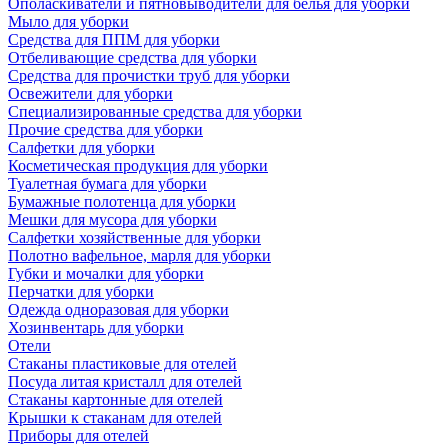
Ополаскиватели и пятновыводители для белья для уборки
Мыло для уборки
Средства для ППМ для уборки
Отбеливающие средства для уборки
Средства для прочистки труб для уборки
Освежители для уборки
Специализированные средства для уборки
Прочие средства для уборки
Салфетки для уборки
Косметическая продукция для уборки
Туалетная бумага для уборки
Бумажные полотенца для уборки
Мешки для мусора для уборки
Салфетки хозяйственные для уборки
Полотно вафельное, марля для уборки
Губки и мочалки для уборки
Перчатки для уборки
Одежда одноразовая для уборки
Хозинвентарь для уборки
Отели
Стаканы пластиковые для отелей
Посуда литая кристалл для отелей
Стаканы картонные для отелей
Крышки к стаканам для отелей
Приборы для отелей