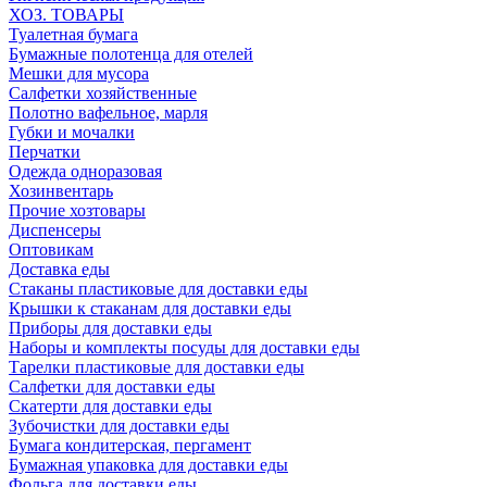
ХОЗ. ТОВАРЫ
Туалетная бумага
Бумажные полотенца для отелей
Мешки для мусора
Салфетки хозяйственные
Полотно вафельное, марля
Губки и мочалки
Перчатки
Одежда одноразовая
Хозинвентарь
Прочие хозтовары
Диспенсеры
Оптовикам
Доставка еды
Стаканы пластиковые для доставки еды
Крышки к стаканам для доставки еды
Приборы для доставки еды
Наборы и комплекты посуды для доставки еды
Тарелки пластиковые для доставки еды
Салфетки для доставки еды
Скатерти для доставки еды
Зубочистки для доставки еды
Бумага кондитерская, пергамент
Бумажная упаковка для доставки еды
Фольга для доставки еды